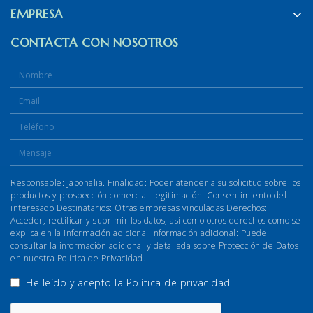
EMPRESA
CONTACTA CON NOSOTROS
Responsable: Jabonalia. Finalidad: Poder atender a su solicitud sobre los
productos y prospección comercial Legitimación: Consentimiento del
interesado Destinatarios: Otras empresas vinculadas Derechos:
Acceder, rectificar y suprimir los datos, así como otros derechos como se
explica en la información adicional Información adicional: Puede
consultar la información adicional y detallada sobre Protección de Datos
en nuestra Política de Privacidad.
He leído y acepto la
Política de privacidad