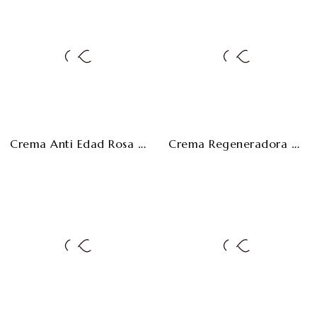
Crema Anti Edad Rosa Mosqueta Y Aloe Vera ECO - 120ml
Crema Regeneradora Aloe Vera Y Caléndula - 120ml