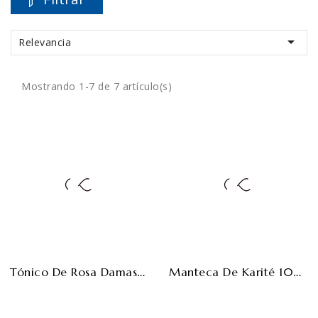

Relevancia
Mostrando 1-7 de 7 artículo(s)
Tónico De Rosa Damascena Y Aloe Spray - 100ml
Manteca De Karité 100% Pura ECO - 120ml