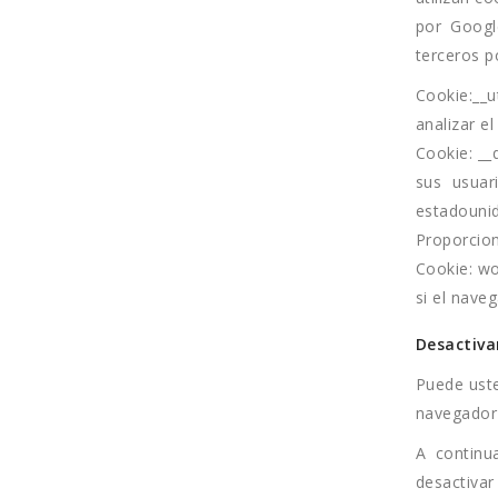
por Googl
terceros p
Cookie:__u
analizar e
Cookie: __
sus usuar
estadounid
Proporcion
Cookie: wo
si el nave
Desactiva
Puede uste
navegador 
A continu
desactivar