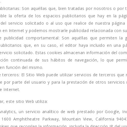
.
blicitarias: Son aquéllas que, bien tratadas por nosotros o por
ible la oferta de los espacios publicitarios que hay en la p
del servicio solicitado o al uso que realice de nuestra págin
 en Internet y podemos mostrarle publicidad relacionada con su 
e publicidad comportamental: Son aquéllas que permiten la g
ublicitarios que, en su caso, el editor haya incluido en una 
servicio solicitado. Estas cookies almacenan información del co
ación continuada de sus hábitos de navegación, lo que permit
 en función del mismo.
 terceros: El Sitio Web puede utilizar servicios de terceros que 
te por parte del usuario y para la prestación de otros servicios
e Internet.
ar, este sitio Web utiliza:
nalytics, un servicio analítico de web prestado por Google, I
n 1600 Amphitheatre Parkway, Mountain View, California 94043
ookies que recopilan la información, incluida la dirección IP del 