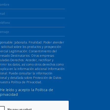
ponsable: Jabonalia. Finalidad: Poder atender
u solicitud sobre los productos y prospección
ercial Legitimación: Consentimiento del
eresado Destinatarios: Otras empresas
culadas Derechos: Acceder, rectificar y
rimir los datos, así como otros derechos como
explica en la información adicional Información
cional: Puede consultar la información
cional y detallada sobre Protección de Datos
nuestra Política de Privacidad.
He leído y acepto la
Política de
privacidad