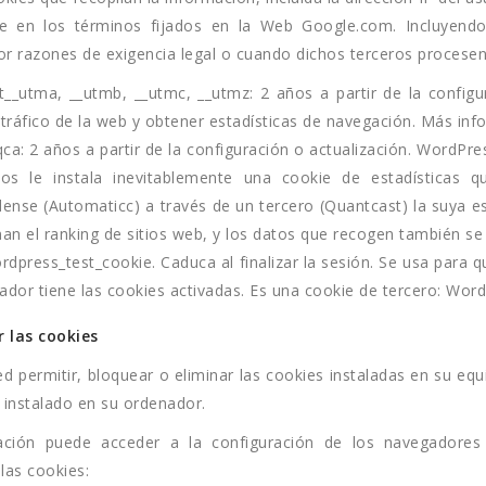
e en los términos fijados en la Web Google.com. Incluyendo
or razones de exigencia legal o cuando dichos terceros procesen
t__utma, __utmb, __utmc, __utmz: 2 años a partir de la configu
l tráfico de la web y obtener estadísticas de navegación. Más inf
qca: 2 años a partir de la configuración o actualización. WordPre
ios le instala inevitablemente una cookie de estadísticas
ense (Automaticc) a través de un tercero (Quantcast) la suya 
an el ranking de sitios web, y los datos que recogen también se 
rdpress_test_cookie. Caduca al finalizar la sesión.
Se usa para q
gador tiene las cookies activadas. Es una cookie de tercero: Wor
r las cookies
d permitir, bloquear o eliminar las cookies instaladas en su eq
instalado en su ordenador.
ación puede acceder a la configuración de los navegadores
 las cookies: