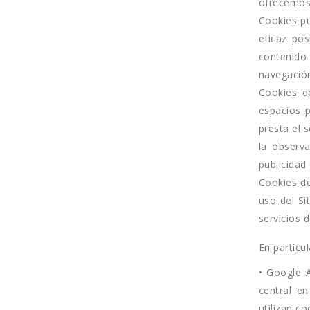
ofrecemos
Cookies pu
eficaz pos
contenido 
navegación
Cookies d
espacios p
presta el 
la observ
publicidad
Cookies de
uso del Si
servicios d
En particul
• Google A
central e
utilizan c