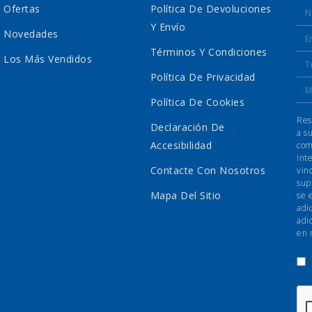
Ofertas
Política De Devoluciones
Y Envío
Novedades
Términos Y Condiciones
Los Más Vendidos
Política De Privacidad
Política De Cookies
Res
Declaración De
a s
Accesibilidad
com
int
Contacte Con Nosotros
vin
sup
Mapa Del Sitio
se 
adi
adi
en 