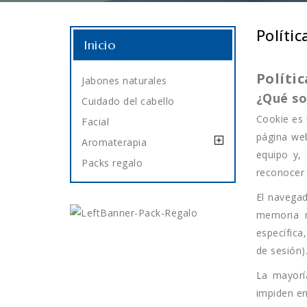
Polític
Inicio
Políti
Jabones naturales
¿Qué so
Cuidado del cabello
Cookie es 
Facial
página web
Aromaterapia
equipo y,
Packs regalo
reconocer 
El navega
memoria m
específica
de sesión)
La mayorí
impiden en