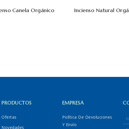
ienso Canela Orgánico
Incienso Natural Orgá
PRODUCTOS
EMPRESA
C
Ofertas
Política De Devoluciones
Y Envío
Novedades