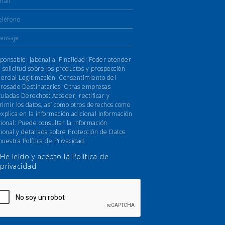
ponsable: Jabonalia. Finalidad: Poder atender
u solicitud sobre los productos y prospección
ercial Legitimación: Consentimiento del
eresado Destinatarios: Otras empresas
culadas Derechos: Acceder, rectificar y
rimir los datos, así como otros derechos como
explica en la información adicional Información
cional: Puede consultar la información
cional y detallada sobre Protección de Datos
nuestra Política de Privacidad.
He leído y acepto la
Política de
privacidad