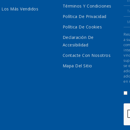
Términos Y Condiciones
Los Más Vendidos
Política De Privacidad
Política De Cookies
Res
Declaración De
a s
Accesibilidad
com
int
Contacte Con Nosotros
vin
sup
Mapa Del Sitio
se 
adi
adi
en 