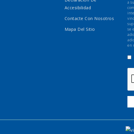
a s
Accesibilidad
com
int
Contacte Con Nosotros
vin
sup
Mapa Del Sitio
se 
adi
adi
en 