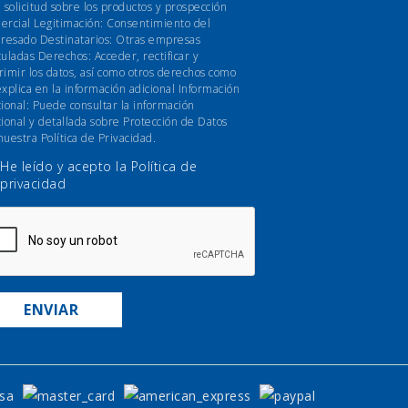
u solicitud sobre los productos y prospección
ercial Legitimación: Consentimiento del
eresado Destinatarios: Otras empresas
culadas Derechos: Acceder, rectificar y
rimir los datos, así como otros derechos como
explica en la información adicional Información
cional: Puede consultar la información
cional y detallada sobre Protección de Datos
nuestra Política de Privacidad.
He leído y acepto la
Política de
privacidad